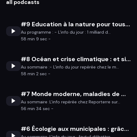
all podcasts
#9 Education à la nature pour tous et tous dehors !
Au programme : - L'info du jour : 1 milliard d...
58 min 9 sec -
#8 Océan et crise climatique : et si on virait de bord ?
Au sommaire :- L'info du jour repérée chez le m...
58 min 2 sec -
#7 Monde moderne, maladies de merde !
Au sommaire :L'info repérée chez Reporterre sur...
56 min 34 sec -
#6 Écologie aux municipales : grâce aux militants et chercheurs... ça pousse !
Au sommaire :L'info du jour : faut-il débattre ...