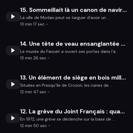
15. Sommeillait là un canon de navire corsaire
La ville de Morlaix peut se targuer d’avoir un ...
13 min 17 sec -
14. Une tête de veau ensanglantée comme œuvre d’art
Le musée du Faouët a ouvert ses portes dans l’a...
13 min 26 sec -
13. Un élément de siège en bois millénaire à Landévennec
Situées en Presqu’île de Crozon, les ruines de ...
12 min 47 sec -
12. La grève du Joint Français : quand une sculpture témoigne d’un mouvement social
En 1972, une grève se déclenche sur la base de ...
12 min 50 sec -