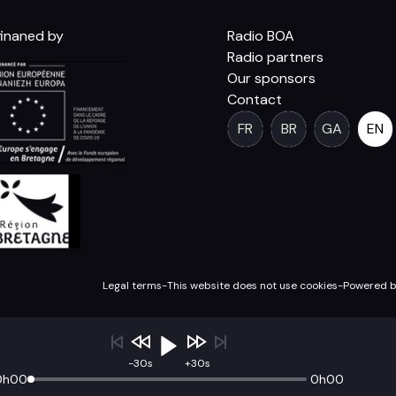
inaned by
Radio BOA
Radio partners
Our sponsors
Contact
FR
BR
GA
EN
Legal terms
-
This website does not use cookies
-
Powered b
OA
-30s
+30s
0h00
0h00