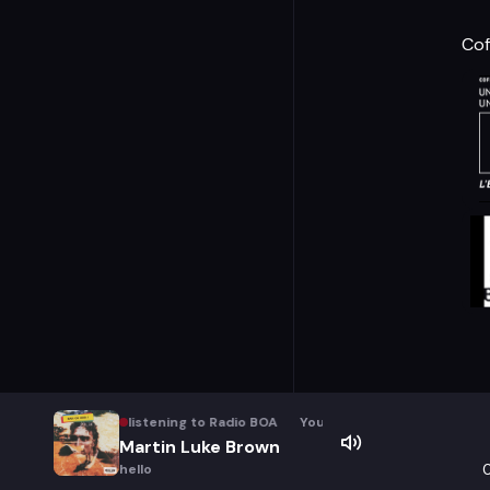
Cof
You are listening to Radio BOA
You are listening to Radio B
Martin Luke Brown
hello