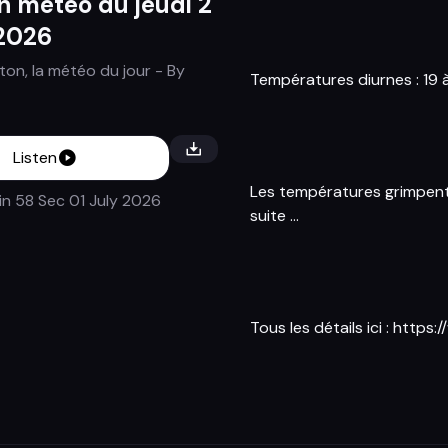
in météo du jeudi 2
 2026
on, la météo du jour
- By
T
empératures diurnes : 19 
Listen
Les températures grimpent
in 58 Sec
01 July 2026
suite ...
Tous les détails ici :
https: