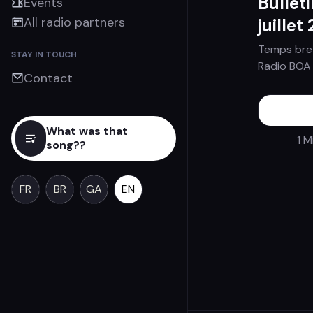
Bullet
Events
All radio partners
juillet
Temps bret
STAY IN TOUCH
Radio BOA
Contact
What was that
1 M
song??
FR
BR
GA
EN