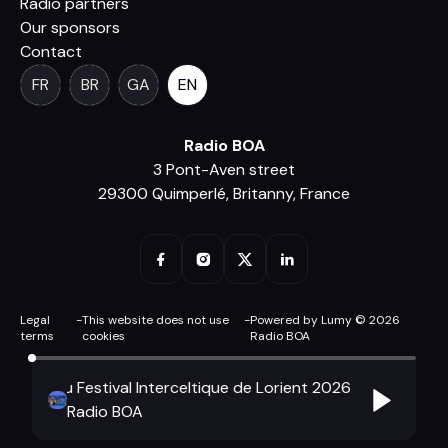
Radio partners
Our sponsors
Contact
FR
BR
GA
EN
Radio BOA
3 Pont-Aven street
29300 Quimperlé, Britanny, France
Legal
-
This website does not use
-
Powered by Lumy © 2026
terms
cookies
Radio BOA
journal du Festival Interceltique de Lorient 2026
Le journal 
Radio BOA