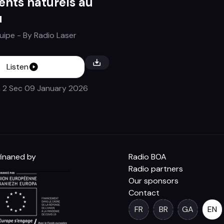
lents naturels au
u
quipe
- By
Radio Laser
Listen
n 2 Sec
09 January 2026
inaned by
Radio BOA
Radio partners
Our sponsors
Contact
FR
BR
GA
EN