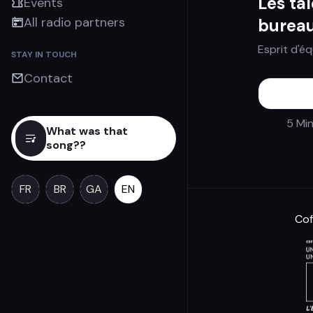
Les ta
Events
All radio partners
burea
Esprit d'é
STAY IN TOUCH
Contact
5 Mi
What was that
song??
FR
BR
GA
EN
Cof