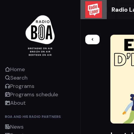
Radio L
Home
Search
Programs
Programs schedule
About
BOA AND HIS RADIO PARTNERS
News