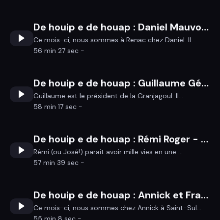
De houip e de houap : Daniel Mauvoisin : De Citroën au café gallo...
Ce mois-ci, nous sommes à Renac chez Daniel. Il...
56 min 27 sec -
De houip e de houap : Guillaume Gérard : Président de la Granjagoul e atainë ao galo !
Guillaume est le président de la Granjagoul. Il...
58 min 17 sec -
De houip e de houap : Rémi Roger - ou José !
Rémi (ou José!) parait avoir mille vies en une ...
57 min 39 sec -
De houip e de houap : Annick et François de Saint Sulpi !
Ce mois-ci, nous sommes chez Annick à Saint-Sul...
55 min 8 sec -