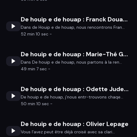
De houip e de houap : Franck Douaglin : du Coglais au métier de comédien
Dans de Houip e de houap, nous rencontrons Fran...
52 min 10 sec -
De houip e de houap : Marie-Thé Gauvin de Saint Just(35) : « J'decidis de yétr benaize péqe c'ét bon pour le portement»
Dans De houip e de houap, nous partons à la ren...
49 min 7 sec -
De houip e de houap : Odette Judeaux de Chanteloup(35)
De houip e de houap, j’nous entr-trouvons chaqe...
50 min 10 sec -
De houip e de houap : Olivier Lepage
Vous l’avez peut être déjà croisé avec sa clari...