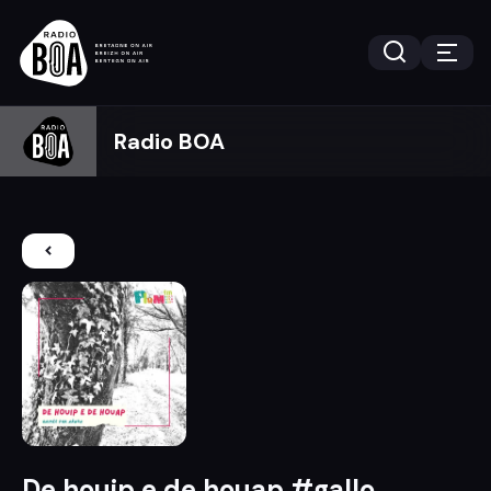
Radio BOA
De houip e de houap #gallo