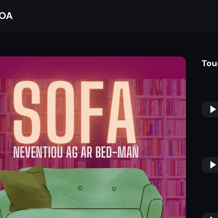
BOA
Tou