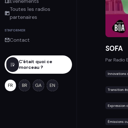
Évènements
Toutes les radios
partenaires
S'INFORMER
Contact
SOFA
Par
Radio 
C'était quoi ce
morceau ?
Innovations 
FR
BR
GA
EN
Transition é
Expression d
Émissions cu