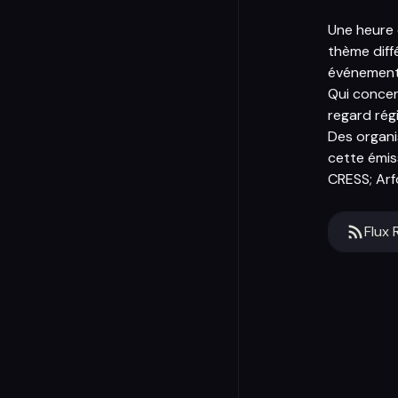
Une heure 
thème diff
événements
Qui concer
regard régi
Des organi
cette émiss
CRESS; Arfo
Flux 