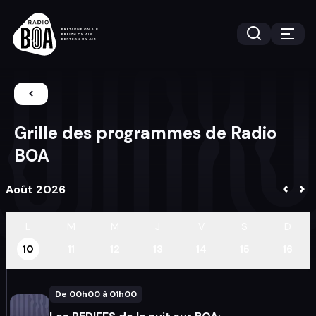
Grille des programmes de Radio
BOA
Août 2026
L
M
M
J
V
S
D
10
11
12
13
14
15
16
De 00h00 à 01h00