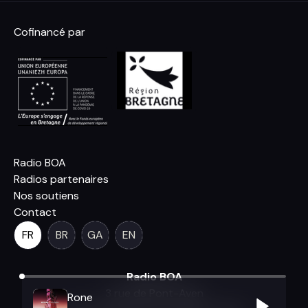
Cofinancé par
Radio BOA
Radios partenaires
Nos soutiens
Contact
FR
BR
GA
EN
Radio BOA
3 rue de Pont-Aven
Rone