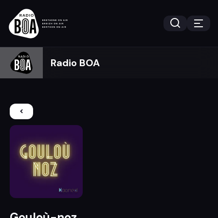
Radio BOA
Gouloù-noz