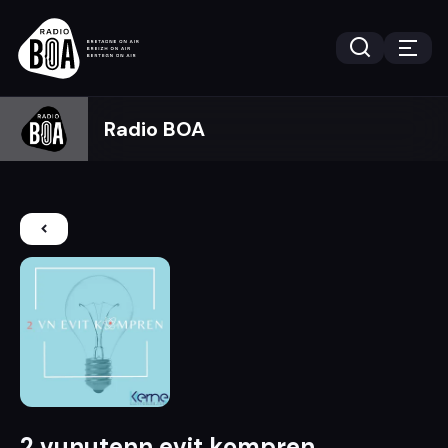
Radio BOA
2 vunutenn evit kompren