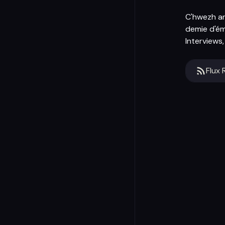
C'hwezh an 
demie d'ém
Interviews
Flux 