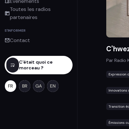
Évènements
Toutes les radios
partenaires
S'INFORMER
Contact
C'hwez
Par
Radio 
C'était quoi ce
morceau ?
Expression d
FR
BR
GA
EN
Innovations 
Transition é
Émissions cu