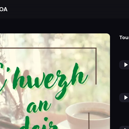
BOA
Tou