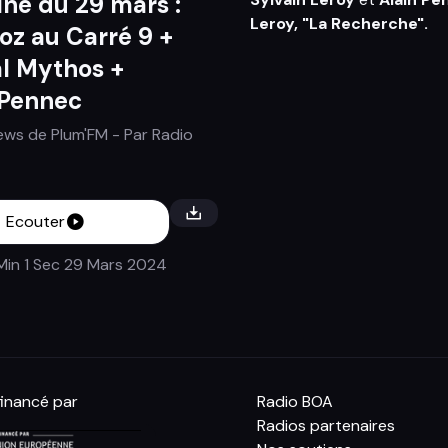
ne du 29 mars :
Leroy, "La Recherche".
noz au Carré 9 +
al Mythos +
/Pennec
iews de Plum'FM
- Par
Radio
Ecouter
Min 1 Sec
29 Mars 2024
inancé par
Radio BOA
Radios partenaires