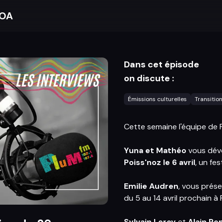
BOA
Dans cet épisode
on discute :
Émissions culturelles
Transitio
Cette semaine l'équipe de P
Yuna et Mathéo
vous dév
Poiss'noz le 6 avril
, un fe
Emilie Audren
, vous prése
du 5 au 14 avril prochain à
Sylvain Leroy
et
Alain P