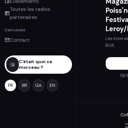
Magazi
Évènements
Toutes les radios
Poiss'
partenaires
Festiv
Leroy
S'INFORMER
Les Interv
Contact
BOA
C'était quoi ce
morceau ?
58 
FR
BR
GA
EN
Cof