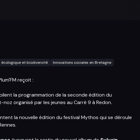
n écologique et biodiversité
Innovations sociales en Bretagne
lum'FM reçoit :
oilent la programmation de la seconde édition du
st-noz organisé par les jeunes au
Carré 9 à Redon
.
ntent la nouvelle édition du
festival Mythos
qui se déroule
 Rennes.
ennec
évoquent la sortie du nouvel album de
Sylvain