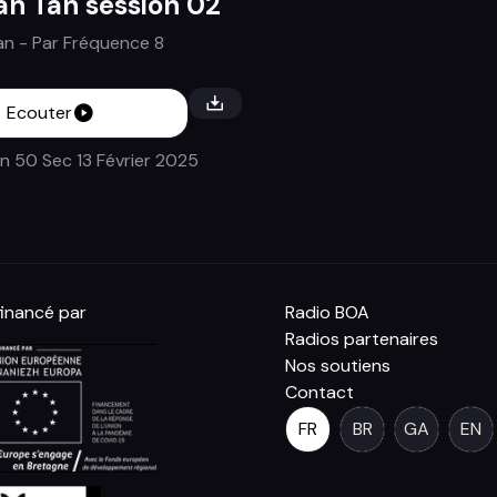
an Tan session 02
tan
- Par
Fréquence 8
Ecouter
in 50 Sec
13 Février 2025
inancé par
Radio BOA
Radios partenaires
Nos soutiens
Contact
FR
BR
GA
EN