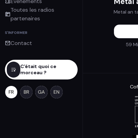
Metal 
Évènements
Toutes les radios
Metal an 
partenaires
S'INFORMER
Contact
59 M
C'était quoi ce
morceau ?
Cof
FR
BR
GA
EN