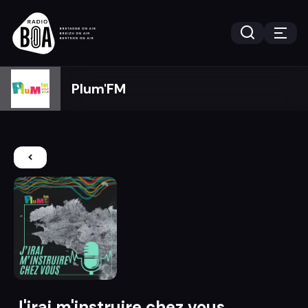
Plum'FM
J'irai m'instruire chez vous