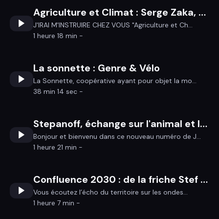
Agriculture et Climat : Serge Zaka, agroclimatologue et Gerard Gruau, directeur de recherche au CNRS
J'IRAI M'INSTRUIRE CHEZ VOUS "Agriculture et Ch...
1 heure 18 min -
La sonnette : Genre & Vélo
La Sonnette, coopérative ayant pour objet la mo...
38 min 14 sec -
Stepanoff, échange sur l'animal et la mort
Bonjour et bienvenu dans ce nouveau numéro de J...
1 heure 21 min -
Confluence 2030 : de la friche Stef au pôle étudiant, l'essor d'un nouveau quartier
Vous écoutez l’écho du territoire sur les ondes...
1 heure 7 min -