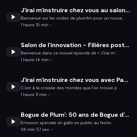
J'irai m'instruire chez vous au salon de l'innovation-LOW-TECH
Bienvenue sur les ondes de plumfm pour un nouve...
1 heure 15 min -
Salon de l'innovation - Filières post-bac, formations professionnelles et emplois, quelle stratégie pour le territoire de Redon?
Bienvenue dans ce nouvel épisode de « J’irai m’...
1 heure 14 min -
J'irai m'instruire chez vous avec Pascal Picq au Théâtre équestre de Bretagne
C’est à la croisée des mondes que l’on trouve p...
1 heure 11 min -
Bogue de Plum': 50 ans de Bogue d'or !
Emission spéciale en gallo en public au festiv...
56 min 57 sec -