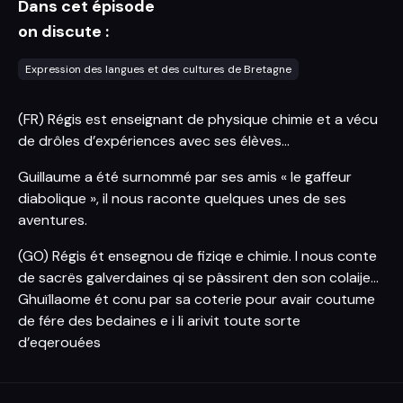
Dans cet épisode
on discute :
Expression des langues et des cultures de Bretagne
(FR) Régis est enseignant de physique chimie et a vécu
de drôles d’expériences avec ses élèves…
Guillaume a été surnommé par ses amis « le gaffeur
diabolique », il nous raconte quelques unes de ses
aventures.
(GO) Régis ét ensegnou de fiziqe e chimie. I nous conte
de sacrës galverdaines qi se pâssirent den son colaije…
Ghuïllaome ét conu par sa coterie pour avair coutume
de fére des bedaines e i li arivit toute sorte
d’eqerouées