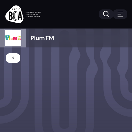
Plum'FM