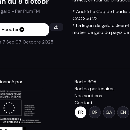
an du 8 d'otobr
gallo
- Par
Plum'FM
* Andrë Le Coq de Loudia q
CAC Sud 22
* La leçon de galo o Jean-
Ecouter
motier de galo du payiz d
n 7 Sec
07 Octobre 2025
inancé par
Radio BOA
Radios partenaires
Nos soutiens
Contact
FR
BR
GA
EN