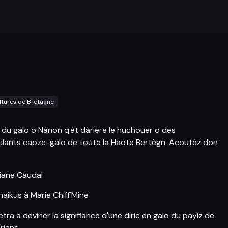
ltures de Bretagne
du galo o Nânon q'ét dâriere le huchouer o des
lants caoze-galo de toute la Haote Bertègn. Acoutéz don
liane Caudal
haikus à Marie Chiff'Mine
ra a deviner la signifiance d'une dirie en galo du payiz de
riant.