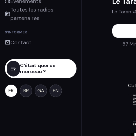
Le Tar
Évènements
Toutes les radios
Le Taran #
partenaires
S'INFORMER
Contact
57 Mi
C'était quoi ce
morceau ?
Cof
FR
BR
GA
EN