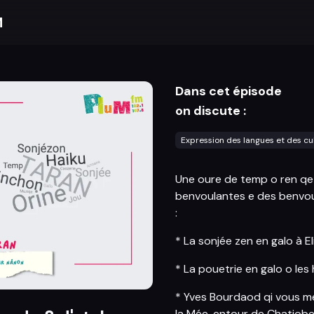
M
Dans cet épisode
on discute :
Expression des langues et des cu
Une oure de temp o ren qe 
benvoulantes e des benvou
:
* La sonjée zen en galo à E
* La pouetrie en galo o les 
* Yves Bourdaod qi vous met
la Mée, entour de Chatiobe