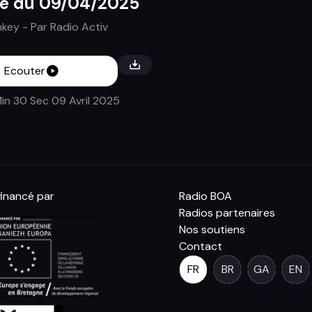
de du 09/04/2025
nkey
- Par
Radio Activ
Ecouter
in 30 Sec
09 Avril 2025
inancé par
Radio BOA
Radios partenaires
Nos soutiens
Contact
FR
BR
GA
EN