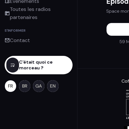
Episo
Évènements
Toutes les radios
Space mo
partenaires
S'INFORMER
Contact
59 M
C'était quoi ce
morceau ?
Cof
FR
BR
GA
EN