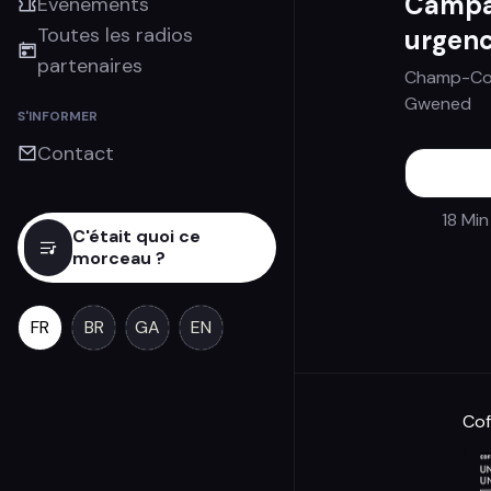
Campa
Évènements
Toutes les radios
urgenc
partenaires
Champ-Co
Gwened
S'INFORMER
Contact
18 Min
C'était quoi ce
morceau ?
FR
BR
GA
EN
Cof