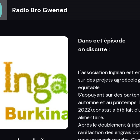
Radio Bro Gwened
Dans cet épisode
on discute :
L'association Ingalañ est 
sur des projets agroécolog
équitable.
S'appuyant sur des partenar
automne et au printemps. D
2022),constat a été fait d
alimentaire.
Après le doublement à trip
raréfaction des engrais con
pour un avenir proche. C'e