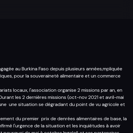
engagée au Burkina Faso depuis plusieurs années,mpliquée
iques, pour la souveraineté alimentaire et un commerce
iats locaux, l'association organise 2 missions par an, en
urant les 2 dernières missions (oct-nov 2021 et avril-mai
'une une situation se dégradant du point de vu agricole et
lement du premier prix de denrées alimentaires de base, la
firmé l'urgence de la situation et les inquiétudes à avoir
st pourquoi de mai à octobre Ingalañ et ses partenaires