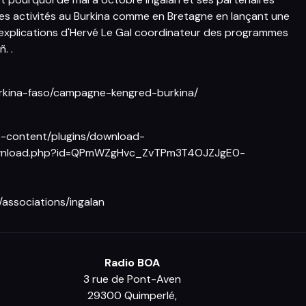
n des activités au Burkina comme en Bretagne en lançant une
explications d'Hervé Le Gal coordinateur des programmes
. .
urkina-faso/campagne-kengred-burkina/
p-content/plugins/download-
ownload.php?id=QPmWZgHvc_ZvTPm3T4OJZJgE0-
/associations/ingalan
Radio BOA
3 rue de Pont-Aven
29300 Quimperlé,