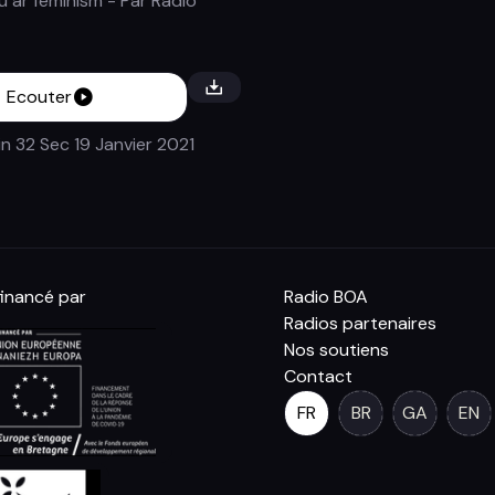
 ar feminism
- Par
Radio
Ecouter
in 32 Sec
19 Janvier 2021
inancé par
Radio BOA
Radios partenaires
Nos soutiens
Contact
FR
BR
GA
EN