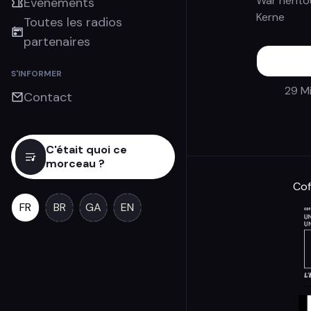
War hentoù
Évènements
Kerne
Toutes les radios
partenaires
S'INFORMER
29 M
Contact
C'était quoi ce
morceau ?
Cof
FR
BR
GA
EN