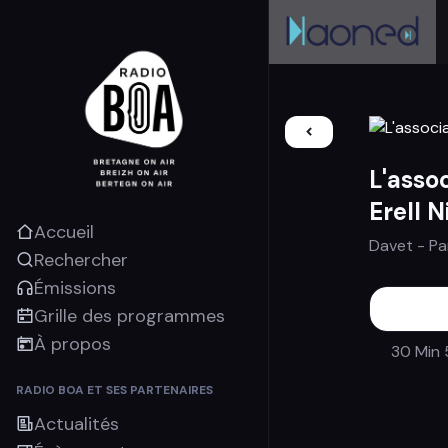
L'asso
Erell N
Accueil
Davet
- Pa
Rechercher
Émissions
Grille des programmes
À propos
30 Min 
RADIO BOA ET SES PARTENAIRES
Actualités