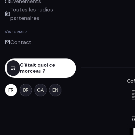
Évènements
Toutes les radios
partenaires
S'INFORMER
Contact
C'était quoi ce
morceau ?
Cof
FR
BR
GA
EN