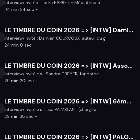
Interview/Invitée : Laura BARBET - Médiatrice d...
34 min 34 sec -
LE TIMBRE DU COIN 2026 => [INTW] Damien COURCOUX, auteur du guide "AVENTURES POMME EN BRETAGNE" !
Interview/Invité : Damien COURCOUX, auteur du g...
24 min 0 sec -
LE TIMBRE DU COIN 2026 => [INTW] Association "UNE VOIX POUR LES ENFANTS"
Interview/Invité.e.s : Sandra DREYER, fondatric...
25 min 20 sec -
LE TIMBRE DU COIN 2026 => [INTW] 6ème édition du FESTIVAL ROCK EN CHÊNES - SAMEDI 11 JUILLET 2026 à COURNON ! - Association RIFF R’AFF
Interview/Invité.e.s : Lisa PAIMBLANT (chargée ...
29 min 38 sec -
LE TIMBRE DU COIN 2026 => [INTW] PALOMA NEGRA - 3ème Album "FUEGOS"