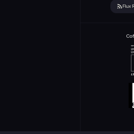
Flux 
Cof