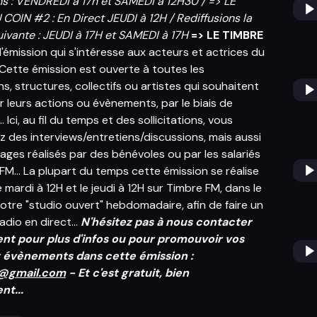
ns : VENDREDI à 17h et SAMEDI à 12H30 / => LE
COIN #2 : En Direct JEUDI à 12H / Rediffusions la
ivante : JEUDI à 17H et SAMEDI à 17H
=> LE TIMBRE
l'émission qui s'intéresse aux acteurs et actrices du
! Cette émission est ouverte à toutes les
s, structures, collectifs ou artistes qui souhaitent
 leurs actions ou évènements, par le biais de
. Ici, au fil du temps et des sollicitations, vous
z des interviews/entretiens/discussions, mais aussi
ages réalisés par des bénévoles ou par les salariés
FM... La plupart du temps cette émission se réalise
e mardi à 12H et le jeudi à 12H sur Timbre FM, dans le
otre "studio ouvert" hebdomadaire, afin de faire un
adio en direct...
N'hésitez pas à nous contacter
nt pour plus d'infos ou pour promouvoir vos
t évènements dans cette émission :
@gmail.com
- Et c'est gratuit, bien
t...