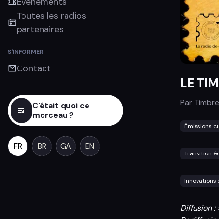
Évènements
Toutes les radios
partenaires
S'INFORMER
Contact
LE TI
Par
Timbre
C'était quoi ce
morceau ?
Émissions cu
FR
BR
GA
EN
Transition é
Innovations 
Diffusion 