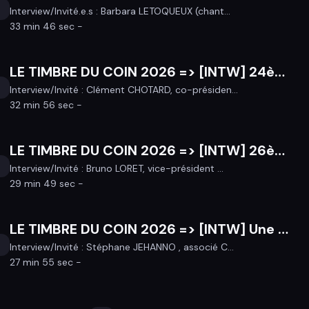
Interview/Invité.e.s : Barbara LETOQUEUX (chant...
33 min 46 sec -
LE TIMBRE DU COIN 2026 => [INTW] 24ème FÊTE DE LA MUSIQUE d'AUGAN - Samedi 20 Juin !
Interview/Invité : Clément CHOTARD, co-présiden...
32 min 56 sec -
LE TIMBRE DU COIN 2026 => [INTW] 26ème FÊTE DU FER, les 11 & 12 Juillet à PAIMPONT !
Interview/Invité : Bruno LORET, vice-président ...
29 min 49 sec -
LE TIMBRE DU COIN 2026 => [INTW] Une Bière au Canal - 2ème édition ! Fret fluvial à l'ancienne le 13/06/2026 !
Interview/Invité : Stéphane JEHANNO , associé C...
27 min 55 sec -