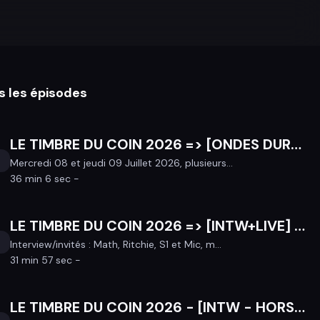
s les épisodes
LE TIMBRE DU COIN 2026 => [ONDES DURABLES] "SOUS TENSION" => émission commune : traitement journalistique des questions écologiques !
Mercredi 08 et jeudi 09 Juillet 2026, plusieurs...
36 min 6 sec -
LE TIMBRE DU COIN 2026 => [INTW+LIVE] Focus sur BOULAIS (Rock Français) - 2ème EP "REUNION DE FAMILLE : HORS D'OEUVRE"
Interview/invités : Math, Ritchie, S1 et Mic, m...
31 min 57 sec -
LE TIMBRE DU COIN 2026 - [INTW - HORS-LES-MURS] PRIEURÉ ST-ÉTIENNE à GUER : PROGRAMMATION ESTIVALE !