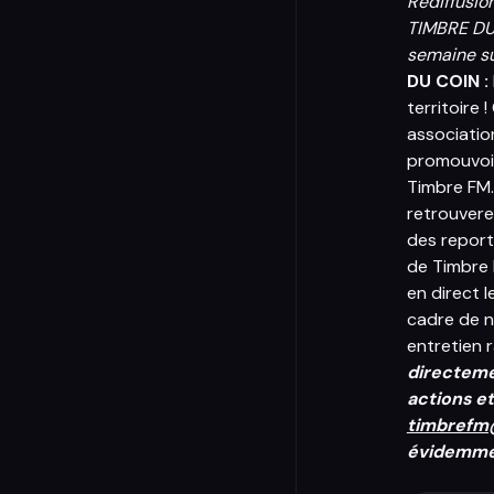
Rediffusio
TIMBRE DU 
semaine su
DU COIN :
territoire 
association
promouvoir
Timbre FM..
retrouvere
des report
de Timbre 
en direct l
cadre de n
entretien r
directeme
actions e
timbrefm
évidemmen