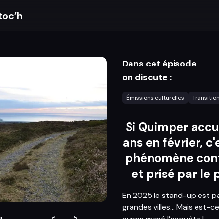
toc’h
Dans cet épisode
on discute :
Émissions culturelles
Transitio
Si Quimper accue
ans en février, c
phénomène conti
et prisé par le 
En 2025 le stand-up est part
grandes villes... Mais est-
avons mené l’enquête !