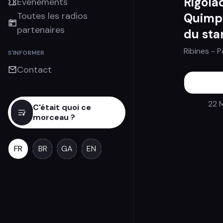
Rigola
Évènements
Toutes les radios
Quimpe
partenaires
du st
Ribines
- P
S'INFORMER
Contact
22 
C'était quoi ce
morceau ?
FR
BR
GA
EN