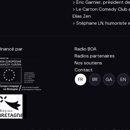
> Éric Garnier, président 
> Le Carton Comedy Club et
Elias Zen
> Stéphane LN, humoriste e
inancé par
Radio BOA
Radios partenaires
Nos soutiens
Contact
FR
BR
GA
EN