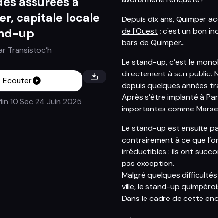
des assurées à
r, capitale locale
Depuis dix ans, Quimper acc
de l'Ouest
; c'est un bon i
and-up
bars de Quimper...
ar
Transistoc’h
Le stand-up, c’est le mono
directement à son public. Né
Ecouter
depuis quelques années trav
Après s’être implanté à Pari
Min 10 Sec
24 Juin 2025
importantes comme Marseil
Le stand-up est ensuite par
contrairement à ce que l’on 
irréductibles : ils ont su
pas exception.
Malgré quelques difficultés 
ville, le stand-up quimpéro
Dans le cadre de cette en