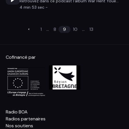
Retrouvez dans ce podcast l'album War Hent Youe...
4 min 53 sec -
1
...
8
9
10
...
13
Cofinancé par
Radio BOA
Radios partenaires
Nos soutiens