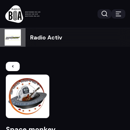
Radio Activ
Space monkey