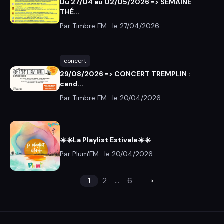
Du 27/04 au 02/05/2026 => SEMAINE
THÉ...
Par Timbre FM · le
27/04/2026
concert
29/08/2026 => CONCERT TREMPLIN :
cand...
Par Timbre FM · le
20/04/2026
☀️☀️La Playlist Estivale☀️☀️
Par Plum'FM · le
20/04/2026
1
2
...
6