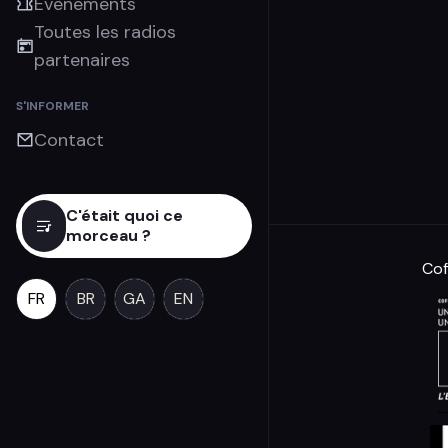
Évènements
Toutes les radios
partenaires
S'INFORMER
Contact
C'était quoi ce
morceau ?
Cof
FR
BR
GA
EN