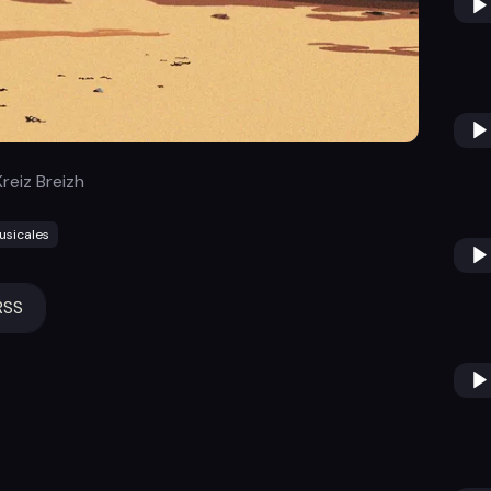
reiz Breizh
usicales
RSS