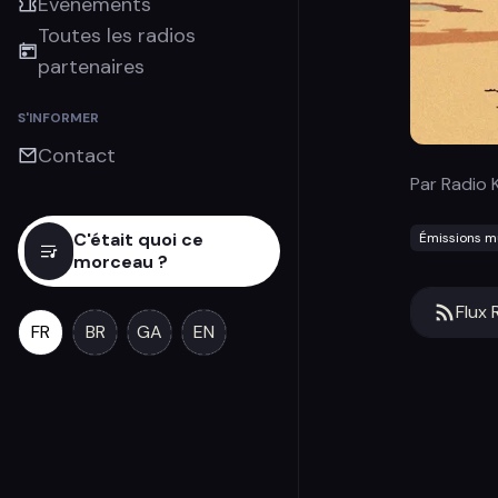
Évènements
Toutes les radios
partenaires
S'INFORMER
Contact
Par
Radio K
C'était quoi ce
Émissions m
morceau ?
Flux 
FR
BR
GA
EN