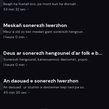
Beajiñ ha foetañ bro, pe mont kuit ha divroañ.....
53 min 32 sec -
Meskañ sonerezh Iwerzhon
Meur a stil zo bet mesket gant sonerezh hengoun...
1 heure 0 min -
Deus ar sonerezh hengounel d'ar folk e bro Saoz
Sonerezh hengounel, kanaouennoú dastumet, pojoù...
1 heure 0 min -
An daouad e sonerezh Iwerzhon
An daouad : ur stumm a destenner bep taol pa so...
45 min 20 sec -