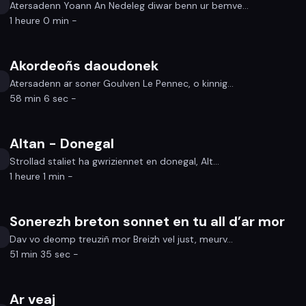
Atersadenn Yoann An Nedeleg diwar benn ur bemve...
1 heure 0 min -
Akordeoñs daoudonek
Atersadenn ar soner Goulven Le Pennec, o kinnig...
58 min 6 sec -
Altan - Donegal
Strollad staliet ha gwriziennet en donegal, Alt...
1 heure 1 min -
Sonerezh breton sonnet en tu all d’ar mor
Dav vo deomp treuziñ mor Breizh vel just, meurv...
51 min 35 sec -
Ar veaj