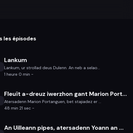
s les épisodes
Lankum
Lankum, ur strollad deus Dulenn. An neb a selao...
1 heure 0 min -
Fleuït a-dreuz iwerzhon gant Marion Portanguen
Atersadenn Marion Portanguen, bet stajiadez er ...
48 min 21 sec -
An Uilleann pipes, atersadenn Yoann an Nedeleg