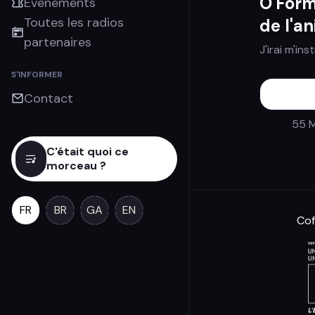
O'Form
Évènements
Toutes les radios
de l'a
partenaires
J'irai m'in
S'INFORMER
Contact
55 M
C'était quoi ce
morceau ?
FR
BR
GA
EN
Cof