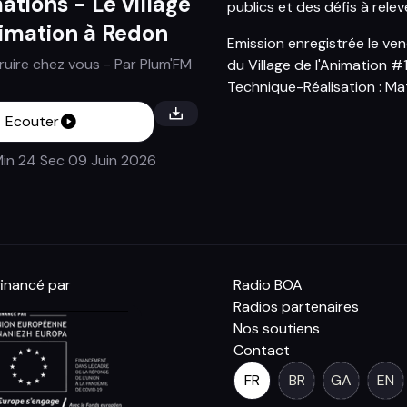
ations - Le village
publics et des défis à relev
nimation à Redon
Emission enregistrée le ve
struire chez vous
- Par
Plum'FM
du Village de l'Animation #
Technique-Réalisation : Ma
Ecouter
in 24 Sec
09 Juin 2026
inancé par
Radio BOA
Radios partenaires
Nos soutiens
Contact
FR
BR
GA
EN