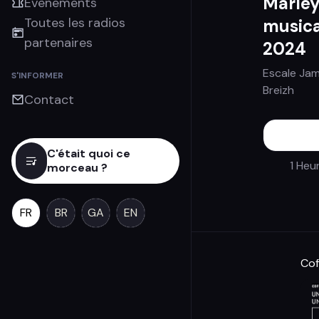
Marley
Évènements
Toutes les radios
musica
partenaires
2024
Escale Jam
S'INFORMER
Breizh
Contact
C'était quoi ce
1 Heu
morceau ?
FR
BR
GA
EN
Cof