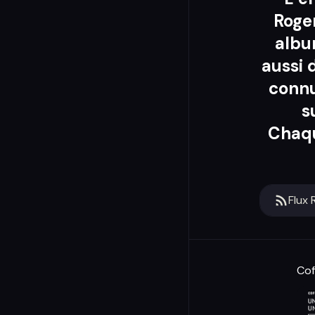
Roger
albu
aussi 
connu
s
Chaque
Flux 
Cof