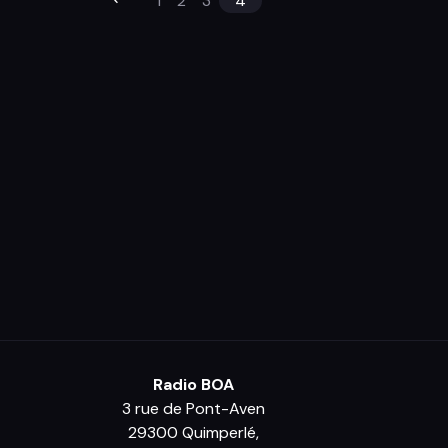
1
2
3
4
Radio BOA
3 rue de Pont-Aven
29300 Quimperlé,