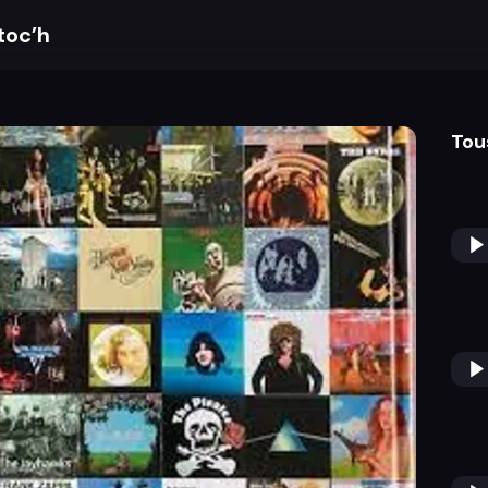
toc’h
Tou