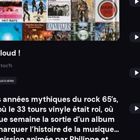
 loud !
stoc’h
usicales
 années mythiques du rock 65’s,
où le 33 tours vinyle était roi, où
e semaine la sortie d’un album
 marquer l’histoire de la musique…
mission animée par
Philippe et