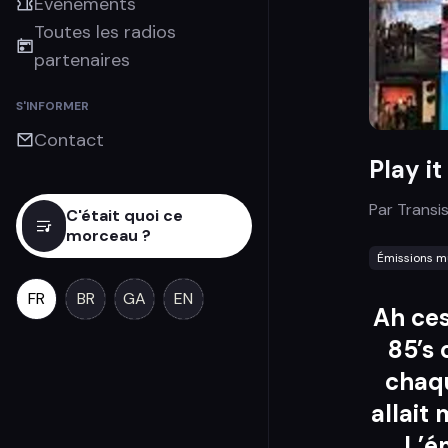
Évènements
Toutes les radios
partenaires
S'INFORMER
Contact
Play it
Par
Transi
C'était quoi ce
morceau ?
Émissions m
FR
BR
GA
EN
Ah ces
85’s 
chaqu
allait
L’é